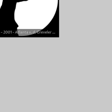
F-Wurf - 2001 - Atlanta v. d. Greveler Feldmark - Memory of Ireland RR - 6,5