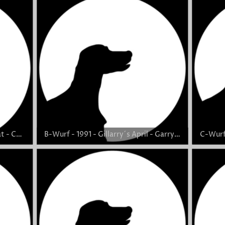
A-Wurf - 1986 - Gillian Aristokrat - Carnbargus Harris Tweed - 4,11
B-Wurf - 1991 - Gillarry´s April - Garryowen Aristokrat - 5,7