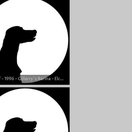
C-Wurf - 1996 - Gillarry´s Barina - Elch v. Römerkastell-Welzheim - 4,4