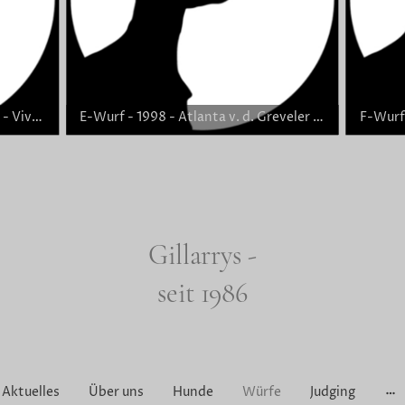
D-Wurf - 1997 - Gillarry´s Barina - Vivat´s Aying - 1,7
E-Wurf - 1998 - Atlanta v. d. Greveler Feldmark - Carnbargus Comeback - 7,4
Gillarrys -
seit 1986
Aktuelles
Über uns
Hunde
Würfe
Judging